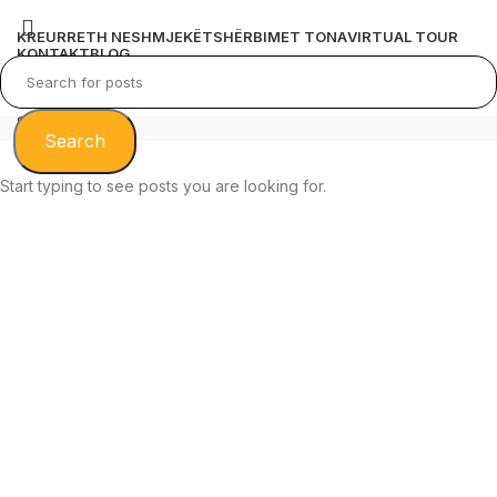
KREU
RRETH NESH
MJEKËT
SHËRBIMET TONA
VIRTUAL TOUR
KONTAKT
BLOG
Search
Search
Search
Menu
Start typing to see posts you are looking for.
Spitali Gjerman është në shërbim të
pacientëve brenda dhe jashtë territorit
të Shqipërisë.
Me një aktivitet spitalor prej vitit 2010, Spitali
Gjerman ka rritur cilësinë dhe sigurinë e shërbimit
ndaj pacientit duke përmirësuar infrastrukturën
aktuale si dhe duke shtuar investimet në aparatura