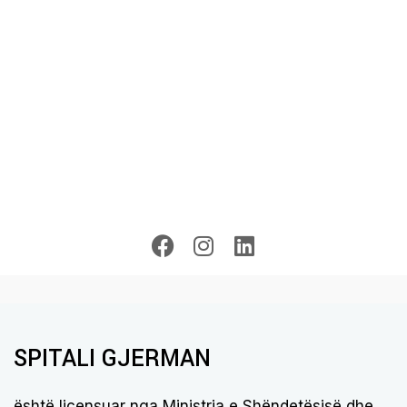
TELEFONO URGJENCËN
ZGJIDH SHËRBIMIN
SPITALI GJERMAN
është licensuar nga Ministria e Shëndetësisë dhe