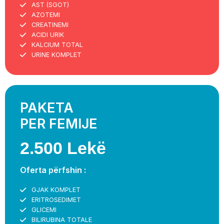
AST (SGOT)
AZOTEMI
CREATINEMI
ACIDI URIK
KALCIUM TOTAL
URINE KOMPLET
PAKETA
PER FEMIJE
2.500 Lekë
Oferta përfshin :
GJAK KOMPLET
ERITROSEDIMET
GLICEMI
BILIRUBINA TOTALE