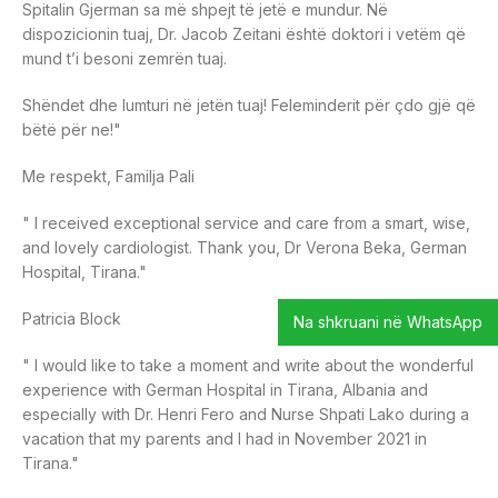
Spitalin Gjerman sa më shpejt të jetë e mundur. Në
dispozicionin tuaj, Dr. Jacob Zeitani është doktori i vetëm që
mund t’i besoni zemrën tuaj.
Shëndet dhe lumturi në jetën tuaj! Feleminderit për çdo gjë që
bëtë për ne!"
Me respekt, Familja Pali
" I received exceptional service and care from a smart, wise,
and lovely cardiologist. Thank you, Dr Verona Beka, German
Hospital, Tirana."
Patricia Block
Na shkruani në WhatsApp
" I would like to take a moment and write about the wonderful
experience with German Hospital in Tirana, Albania and
especially with Dr. Henri Fero and Nurse Shpati Lako during a
vacation that my parents and I had in November 2021 in
Tirana."