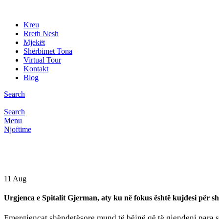
Kreu
Rreth Nesh
Mjekët
Shërbimet Tona
Virtual Tour
Kontakt
Blog
Search
Search
Menu
Njoftime
11
Aug
Urgjenca e Spitalit Gjerman, aty ku në fokus është kujdesi për sh
Emergjencat shëndetësore mund të bëjnë që të gjendeni para sit