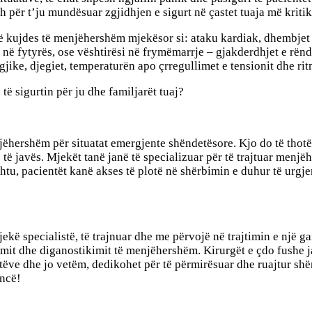
h për t’ju mundësuar zgjidhjen e sigurt në çastet tuaja më kriti
në kujdes të menjëhershëm mjekësor si: ataku kardiak, dhembjet
 në fytyrës, ose vështirësi në frymëmarrje – gjakderdhjet e rë
gjike, djegiet, temperaturën apo çrregullimet e tensionit dhe rit
ë sigurtin për ju dhe familjarët tuaj?
jëhershëm për situatat emergjente shëndetësore. Kjo do të thot
të javës. Mjekët tanë janë të specializuar për të trajtuar menjëh
shtu, pacientët kanë akses të plotë në shërbimin e duhur të urgj
ë specialistë, të trajnuar dhe me përvojë në trajtimin e një ga
mit dhe diganostikimit të menjëhershëm. Kirurgët e çdo fushe jan
stëve dhe jo vetëm, dedikohet për të përmirësuar dhe ruajtur shë
ancë!