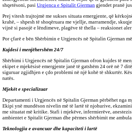
shqetësoni, pasi
Urgjenca e Spitalit Gjerman
gjendet pranë jus
Prej vitesh trajtojmë me sukses situata emergjente, që kërkoj
krahë, – shpesh të shoqëruara me vjellje, marramendje, skuqje
vijnë si pasojë e lëndimeve, plagëve të thella – reaksionet aler
Por çfarë e bën Shërbimin e Urgjencës në Spitalin Gjerman më t
Kujdesi i menjëhershëm 24/7
Shërbimi i Urgjencës në Spitalin Gjerman ofron kujdes të men
ekipet e mjekësisë emergjente janë të gatshëm 24 orë në 7 ditë 
siguruar zgjidhjen e çdo problemi në një kohë të shkurtër. Kë
natës.
Mjekët e specializuar
Departamenti i Urgjencës në Spitalin Gjerman përbëhet nga mjek
Ekipi ynë mundëson nivelin më të lartë të njohurive, ekzamini
me situatat më kritike. Stafi i mjekëve, infermierëve, anestezi
ambientet e Spitalit Gjerman dhe përmes shërbimit me ambul
Teknologjia e avancuar dhe kapaciteti i lartë