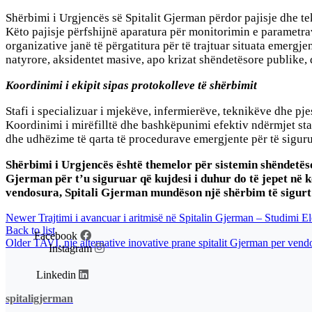
Shërbimi i Urgjencës së Spitalit Gjerman përdor pajisje dhe tek
Këto pajisje përfshijnë aparatura për monitorimin e parametra
organizative janë të përgatitura për të trajtuar situata emerg
natyrore, aksidentet masive, apo krizat shëndetësore publi
Koordinimi i ekipit sipas protokolleve të shërbimit
Stafi i specializuar i mjekëve, infermierëve, teknikëve dhe pj
Koordinimi i mirëfilltë dhe bashkëpunimi efektiv ndërmjet sta
dhe udhëzime të qarta të procedurave emergjente për të sigurua
Shërbimi i Urgjencës është themelor për sistemin shëndetës
Gjerman për t’u siguruar që kujdesi i duhur do të jepet në k
vendosura, Spitali Gjerman mundëson një shërbim të sigurt 
Newer
Trajtimi i avancuar i aritmisë në Spitalin Gjerman – Studimi El
Back to list
Facebook
Older
TAVI, nje alternative inovative prane spitalit Gjerman per vendos
Instagram
Linkedin
spitaligjerman