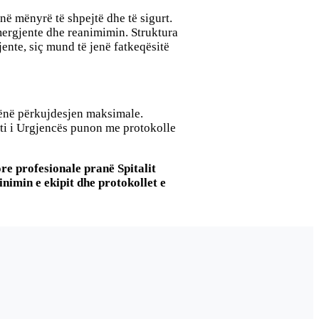
në mënyrë të shpejtë dhe të sigurt.
mergjente dhe reanimimin. Struktura
jente, siç mund të jenë fatkeqësitë
dhënë përkujdesjen maksimale.
nti i Urgjencës punon me protokolle
re profesionale pranë Spitalit
nimin e ekipit dhe protokollet e