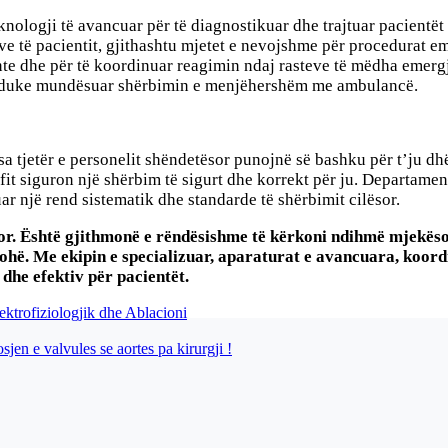
nologji të avancuar për të diagnostikuar dhe trajtuar pacientët 
ve të pacientit, gjithashtu mjetet e nevojshme për procedurat e
jente dhe për të koordinuar reagimin ndaj rasteve të mëdha emerg
ke, duke mundësuar shërbimin e menjëhershëm me ambulancë.
esa tjetër e personelit shëndetësor punojnë së bashku për t’ju 
fit siguron një shërbim të sigurt dhe korrekt për ju. Departame
r një rend sistematik dhe standarde të shërbimit cilësor.
or. Është gjithmonë e rëndësishme të kërkoni ndihmë mjekëso
ohë. Me ekipin e specializuar, aparaturat e avancuara, koordi
dhe efektiv për pacientët.
ektrofiziologjik dhe Ablacioni
jen e valvules se aortes pa kirurgji !