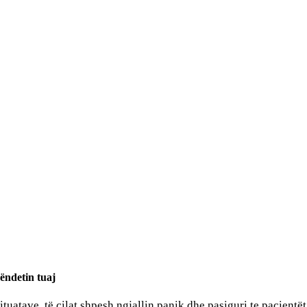
ëndetin tuaj
uatave, të cilat shpesh ngjallin panik dhe pasiguri te pacientët