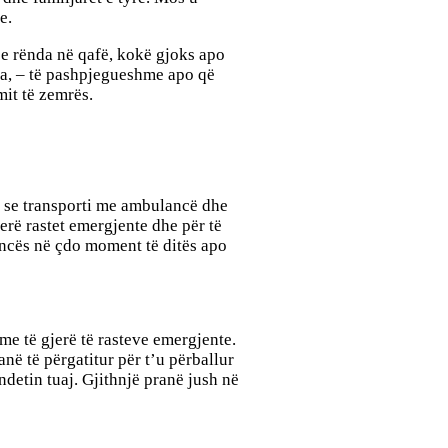
ke.
 e rënda në qafë, kokë gjoks apo
nda, – të pashpjegueshme apo që
mit të zemrës.
ë se transporti me ambulancë dhe
erë rastet emergjente dhe për të
encës në çdo moment të ditës apo
me të gjerë të rasteve emergjente.
ë të përgatitur për t’u përballur
ndetin tuaj. Gjithnjë pranë jush në