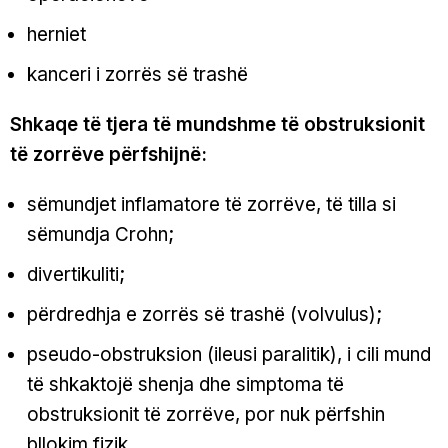
herniet
kanceri i zorrës së trashë
Shkaqe të tjera të mundshme të obstruksionit
të zorrëve përfshijnë:
sëmundjet inflamatore të zorrëve, të tilla si
sëmundja Crohn;
divertikuliti;
përdredhja e zorrës së trashë (volvulus);
pseudo-obstruksion (ileusi paralitik), i cili mund
të shkaktojë shenja dhe simptoma të
obstruksionit të zorrëve, por nuk përfshin
bllokim fizik.