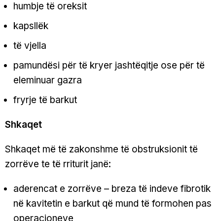
humbje të oreksit
kapsllëk
të vjella
pamundësi për të kryer jashtëqitje ose për të
eleminuar gazra
fryrje të barkut
Shkaqet
Shkaqet më të zakonshme të obstruksionit të
zorrëve te të rriturit janë:
aderencat e zorrëve – breza të indeve fibrotik
në kavitetin e barkut që mund të formohen pas
operacioneve