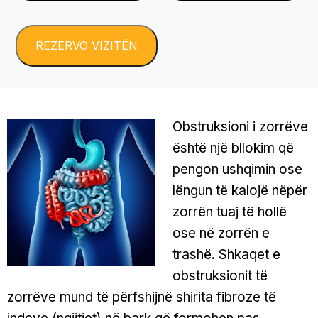
Obstruksioni i zorrëve
është një bllokim që
pengon ushqimin ose
lëngun të kalojë nëpër
zorrën tuaj të hollë
ose në zorrën e
trashë. Shkaqet e
obstruksionit të
zorrëve mund të përfshijnë shirita fibroze të