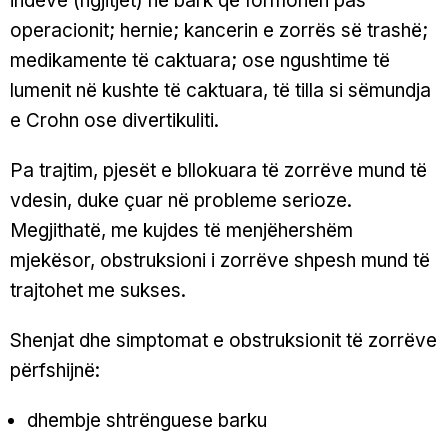
indeve (ngjitjet) në bark që formohen pas
operacionit; hernie; kancerin e zorrës së trashë;
medikamente të caktuara; ose ngushtime të
lumenit në kushte të caktuara, të tilla si sëmundja
e Crohn ose divertikuliti.
Pa trajtim, pjesët e bllokuara të zorrëve mund të
vdesin, duke çuar në probleme serioze.
Megjithatë, me kujdes të menjëhershëm
mjekësor, obstruksioni i zorrëve shpesh mund të
trajtohet me sukses.
Shenjat dhe simptomat e obstruksionit të zorrëve
përfshijnë:
dhembje shtrënguese barku