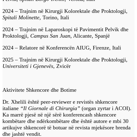
2024 – Trajnim në Kirurgji Kolorektale dhe Proktologji,
Spitali Molinette
, Torino, Itali
2024 – Trajnim në Laparoskopi të Pavimentit Pelvik dhe
Proktologji,
Campus San Juan
, Alicante, Spanjë
2024 – Relatore në Konferencën AIUG, Firenze, Itali
2025 – Trajnim në Kirurgji Kolorektale dhe Proktologji,
Universiteti i Gjenevës
, Zvicër
Aktivitete Shkencore dhe Botime
Dr. Xhelili është peer-reviewer e revistës shkencore
italiane
“Il Giornale di Chirurgia”
(organ zyrtar i ACOI).
Ka marrë pjesë në një sërë konferencash shkencore
kombëtare dhe ndërkombëtare dhe është autore e mbi 30
artikujve shkencorë të botuar në revista mjekësore brenda
dhe jashtë vendit.