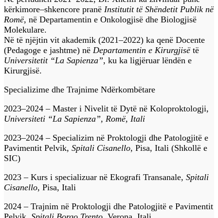
kërkimore–shkencore pranë
Institutit të Shëndetit Publik në
Romë
, në Departamentin e Onkologjisë dhe Biologjisë
Molekulare.
Në të njëjtin vit akademik (2021–2022) ka qenë Docente
(Pedagoge e jashtme) në
Departamentin e Kirurgjisë
të
Universitetit “La Sapienza”
, ku ka ligjëruar lëndën e
Kirurgjisë.
Specializime dhe Trajnime Ndërkombëtare
2023–2024 – Master i Nivelit të Dytë në Koloproktologji,
Universiteti “La Sapienza”, Romë, Itali
2023–2024 – Specializim në Proktologji dhe Patologjitë e
Pavimentit Pelvik,
Spitali Cisanello
, Pisa, Itali (Shkollë e
SIC)
2023 – Kurs i specializuar në Ekografi Transanale,
Spitali
Cisanello
, Pisa, Itali
2024 – Trajnim në Proktologji dhe Patologjitë e Pavimentit
Pelvik,
Spitali Borgo Trento
, Verona, Itali