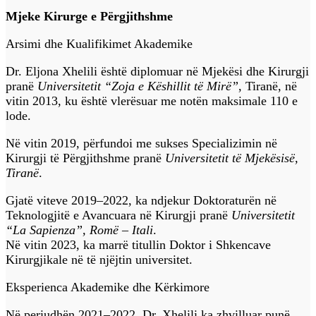
Mjeke Kirurge e Përgjithshme
Arsimi dhe Kualifikimet Akademike
Dr. Eljona Xhelili është diplomuar në Mjekësi dhe Kirurgji
pranë
Universitetit “Zoja e Këshillit të Mirë”
, Tiranë, në
vitin 2013, ku është vlerësuar me notën maksimale 110 e
lode.
Në vitin 2019, përfundoi me sukses Specializimin në
Kirurgji të Përgjithshme pranë
Universitetit të Mjekësisë,
Tiranë
.
Gjatë viteve 2019–2022, ka ndjekur Doktoraturën në
Teknologjitë e Avancuara në Kirurgji pranë
Universitetit
“La Sapienza”, Romë – Itali
.
Në vitin 2023, ka marrë titullin Doktor i Shkencave
Kirurgjikale në të njëjtin universitet.
Eksperienca Akademike dhe Kërkimore
Në periudhën 2021–2022, Dr. Xhelili ka zhvilluar punë