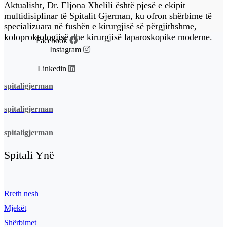
Aktualisht, Dr. Eljona Xhelili është pjesë e ekipit
multidisiplinar të Spitalit Gjerman, ku ofron shërbime të
specializuara në fushën e kirurgjisë së përgjithshme,
koloproktologjisë dhe kirurgjisë laparoskopike moderne.
Facebook
Instagram
Linkedin
spitaligjerman
spitaligjerman
spitaligjerman
Spitali Ynë
Rreth nesh
Mjekët
Shërbimet