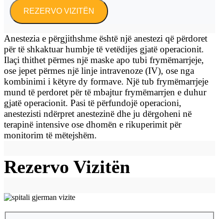
Anestezia e përgjithshme është një anestezi që përdoret
për të shkaktuar humbje të vetëdijes gjatë operacionit.
Ilaçi thithet përmes një maske apo tubi frymëmarrjeje,
ose jepet përmes një linje intravenoze (IV), ose nga
kombinimi i këtyre dy formave. Një tub frymëmarrjeje
mund të perdoret për të mbajtur frymëmarrjen e duhur
gjatë operacionit. Pasi të përfundojë operacioni,
anestezisti ndërpret anestezinë dhe ju dërgoheni në
terapinë intensive ose dhomën e rikuperimit për
monitorim të mëtejshëm.
Rezervo Vizitën