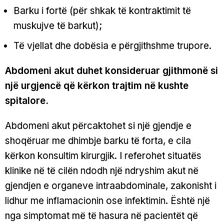
Barku i fortë (për shkak të kontraktimit të
muskujve të barkut);
Të vjellat dhe dobësia e përgjithshme trupore.
Abdomeni akut duhet konsideruar gjithmonë si
një urgjencë që kërkon trajtim në kushte
spitalore.
Abdomeni akut përcaktohet si një gjendje e
shoqëruar me dhimbje barku të forta, e cila
kërkon konsultim kirurgjik. I referohet situatës
klinike në të cilën ndodh një ndryshim akut në
gjendjen e organeve intraabdominale, zakonisht i
lidhur me inflamacionin ose infektimin. Është një
nga simptomat më të hasura në pacientët që