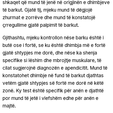
shkaqet që mund të jenë në origjinën e dhimbjeve
të barkut. Gjatë tij, mjeku mund të dëgjojë
zhurmat e zorrëve dhe mund të konstatojë
çrregullime gjatë palpimit të barkut.
Gjithashtu, mjeku kontrollon nëse barku është i
butë ose i fortë, se ku është dhimbja më e fortë
gjatë shtypjes me dorë, dhe nëse ka shenja
specifike si lëshim dhe mbrojtje muskulare, të
cilat sugjerojnë diagnozën e apendicitit. Mund të
konstatohet dhimbje në fund të barkut djathtas
vetëm gjatë shtypjes së fortë me dorë në këtë
zonë. Ky test është specifik për anën e djathtë
por mund të jetë i vlefshëm edhe për anën e
majtë.