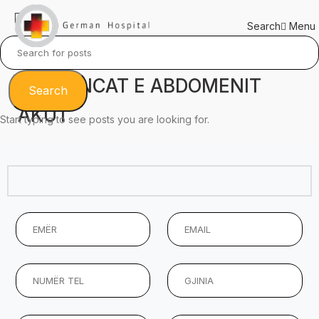
Menu
Search
URGJENCAT E ABDOMENIT
Search
AKUT
Start typing to see posts you are looking for.