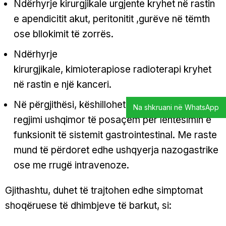
Ndërhyrje kirurgjikale urgjente kryhet në rastin
e apendicitit akut, peritonitit ,gurëve në tëmth
ose bllokimit të zorrës.
Ndërhyrje
kirurgjikale, kimioterapiose radioterapi kryhet
në rastin e një kanceri.
Në përgjithësi, këshillohet respektimi i një
Na shkruani në WhatsApp
regjimi ushqimor të posaçëm për lehtësimin e
funksionit të sistemit gastrointestinal. Me raste
mund të përdoret edhe ushqyerja nazogastrike
ose me rrugë intravenoze.
Gjithashtu, duhet të trajtohen edhe simptomat
shoqëruese të dhimbjeve të barkut, si: