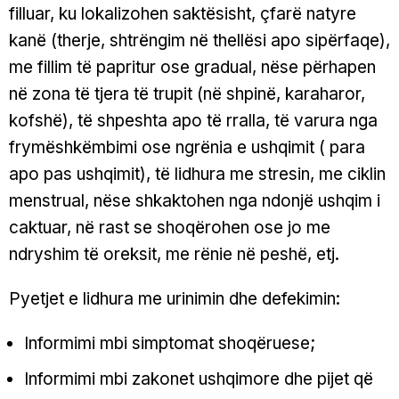
filluar, ku lokalizohen saktësisht, çfarë natyre
kanë (therje, shtrëngim në thellësi apo sipërfaqe),
me fillim të papritur ose gradual, nëse përhapen
në zona të tjera të trupit (në shpinë, karaharor,
kofshë), të shpeshta apo të rralla, të varura nga
frymëshkëmbimi ose ngrënia e ushqimit ( para
apo pas ushqimit), të lidhura me stresin, me ciklin
menstrual, nëse shkaktohen nga ndonjë ushqim i
caktuar, në rast se shoqërohen ose jo me
ndryshim të oreksit, me rënie në peshë, etj.
Pyetjet e lidhura me urinimin dhe defekimin:
Informimi mbi simptomat shoqëruese;
Informimi mbi zakonet ushqimore dhe pijet që