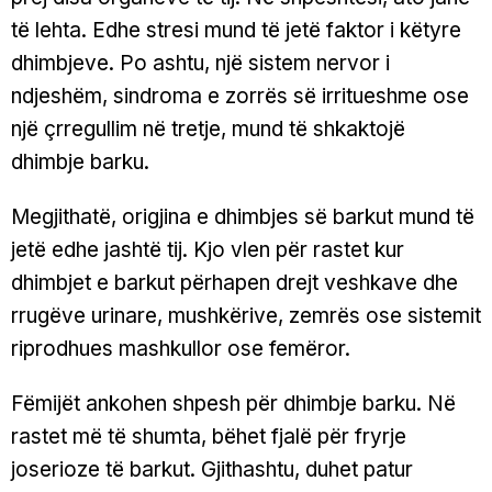
të lehta. Edhe stresi mund të jetë faktor i këtyre
dhimbjeve. Po ashtu, një sistem nervor i
ndjeshëm, sindroma e zorrës së irritueshme ose
një çrregullim në tretje, mund të shkaktojë
dhimbje barku.
Megjithatë, origjina e dhimbjes së barkut mund të
jetë edhe jashtë tij. Kjo vlen për rastet kur
dhimbjet e barkut përhapen drejt veshkave dhe
rrugëve urinare, mushkërive, zemrës ose sistemit
riprodhues mashkullor ose femëror.
Fëmijët ankohen shpesh për dhimbje barku. Në
rastet më të shumta, bëhet fjalë për fryrje
joserioze të barkut. Gjithashtu, duhet patur