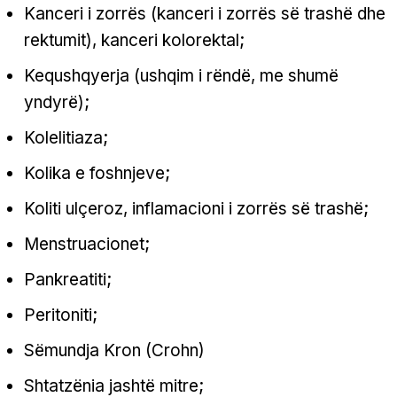
Kanceri i zorrës (kanceri i zorrës së trashë dhe
rektumit), kanceri kolorektal;
Kequshqyerja (ushqim i rëndë, me shumë
yndyrë);
Kolelitiaza;
Kolika e foshnjeve;
Koliti ulçeroz, inflamacioni i zorrës së trashë;
Menstruacionet;
Pankreatiti;
Peritoniti;
Sëmundja Kron (Crohn)
Shtatzënia jashtë mitre;