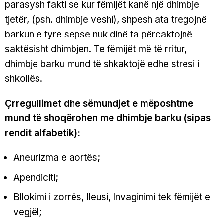
parasysh fakti se kur fëmijët kanë një dhimbje
tjetër, (psh. dhimbje veshi), shpesh ata tregojnë
barkun e tyre sepse nuk dinë ta përcaktojnë
saktësisht dhimbjen. Te fëmijët më të rritur,
dhimbje barku mund të shkaktojë edhe stresi i
shkollës.
Çrregullimet dhe sëmundjet e mëposhtme
mund të shoqërohen me dhimbje barku (sipas
rendit alfabetik):
Aneurizma e aortës;
Apendiciti;
Bllokimi i zorrës, Ileusi, Invaginimi tek fëmijët e
vegjël;