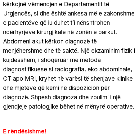
kërkojnë vëmendjen e Departamentit të
Urgjencës, si dhe është ankesa më e zakonshme
e pacientëve që iu duhet t’i nënshtrohen
ndërhyrjeve kirurgjikale në zonën e barkut.
Abdomeni akut kërkon diagnozë të
menjëhershme dhe të saktë. Një ekzaminim fizik i
kujdesshëm, i shoqëruar me metoda
diagnostifikuese si radiografia, eko abdominale,
CT apo MRI, kryhet në varësi të shenjave klinike
dhe mjeteve që kemi në dispozicion për
diagnozë. Shpesh diagnoza dhe zbulimi i një
gjendjeje patologjike bëhet në mënyrë operative.
E rëndësishme!