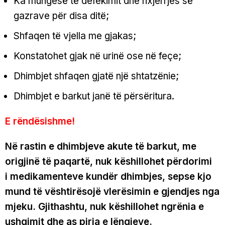
Ka mungesë të defekimit dhe nxjerrjes së
gazrave për disa ditë;
Shfaqen të vjella me gjakas;
Konstatohet gjak në urinë ose në feçe;
Dhimbjet shfaqen gjatë një shtatzënie;
Dhimbjet e barkut janë të përsëritura.
E rëndësishme!
Në rastin e dhimbjeve akute të barkut, me
origjinë të paqartë, nuk këshillohet përdorimi
i medikamenteve kundër dhimbjes, sepse kjo
mund të vështirësojë vlerësimin e gjendjes nga
mjeku. Gjithashtu, nuk këshillohet ngrënia e
ushqimit dhe as pirja e lëngjeve.