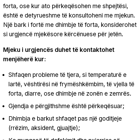
forta, ose kur ato përkeqësohen me shpejtësi,
është e detyrueshme të konsultoheni me mjekun.
Një bark i fortë me dhimbje të forta, konsiderohet
si urgjencë mjekësore kërcënuese për jetën.
Mjeku i urgjencës duhet të kontaktohet
menjëherë kur:
Shfaqen probleme të tjera, si temperaturë e
lartë, vështirësi në frymëshkëmbim, të vjella të
forta, diarre, ose dhimbje në zonën e zemrës.
Gjendja e përgjithshme është përkeqësuar;
Dhimbja e barkut shfaqet pas një goditjeje
(rrëzim, aksident, gjuajtje);