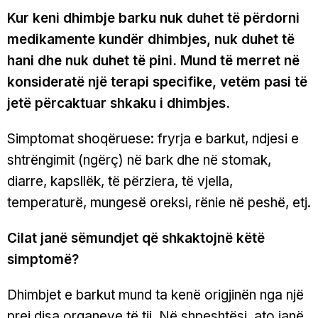
Kur keni dhimbje barku nuk duhet të përdorni
medikamente kundër dhimbjes, nuk duhet të
hani dhe nuk duhet të pini. Mund të merret në
konsideratë një terapi specifike, vetëm pasi të
jetë përcaktuar shkaku i dhimbjes.
Simptomat shoqëruese: fryrja e barkut, ndjesi e
shtrëngimit (ngërç) në bark dhe në stomak,
diarre, kapsllëk, të përziera, të vjella,
temperaturë, mungesë oreksi, rënie në peshë, etj.
Cilat janë sëmundjet që shkaktojnë këtë
simptomë?
Dhimbjet e barkut mund ta kenë origjinën nga një
prej disa organeve të tij. Në shpeshtësi, ato janë