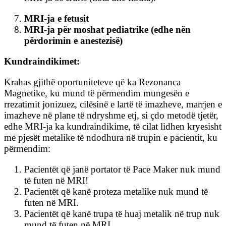
MRI-ja e fetusit
MRI-ja për moshat pediatrike (edhe nën
përdorimin e anestezisë)
Kundraindikimet:
Krahas gjithë oportuniteteve që ka Rezonanca
Magnetike, ku mund të përmendim mungesën e
rrezatimit jonizuez, cilësinë e lartë të imazheve, marrjen e
imazheve në plane të ndryshme etj, si çdo metodë tjetër,
edhe MRI-ja ka kundraindikime, të cilat lidhen kryesisht
me pjesët metalike të ndodhura në trupin e pacientit, ku
përmendim:
Pacientët që janë portator të Pace Maker nuk mund
të futen në MRI!
Pacientët që kanë proteza metalike nuk mund të
futen në MRI.
Pacientët që kanë trupa të huaj metalik në trup nuk
mund të futen në MRI.