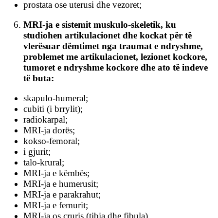
prostata ose uterusi dhe vezoret;
MRI-ja e sistemit muskulo-skeletik, ku
studiohen artikulacionet dhe kockat për të
vlerësuar dëmtimet nga traumat e ndryshme,
problemet me artikulacionet, lezionet kockore,
tumoret e ndryshme kockore dhe ato të indeve
të buta:
skapulo-humeral;
cubiti (i brrylit);
radiokarpal;
MRI-ja dorës;
kokso-femoral;
i gjurit;
talo-krural;
MRI-ja e këmbës;
MRI-ja e humerusit;
MRI-ja e parakrahut;
MRI-ja e femurit;
MRI-ja os cruris (tibia dhe fibula).