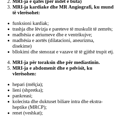
MRI-ja e qafës (për indet e buta)
MRI-ja kardiake dhe MR Angiografi, ku mund
të vlerësohet:
funksioni kardiak;
trashja dhe lëvizja e pareteve të muskulit të zemrës;
madhësia e atriumeve dhe e ventrikujve;
madhësia e aortës (dilatacioni, aneurizma,
disekime)
bllokimi dhe stenozat e vazave të të gjithë trupit etj.
MRI-ja për toraksin dhe për mediastinin.
MRI-ja e abdomenit dhe e pelvisit, ku
vlerësohen:
hepari (mëlçia);
lieni (shpretka);
pankreasi;
kolecista dhe duktuset biliare intra dhe ekstra-
heptike (MRCP);
renet (veshkat);