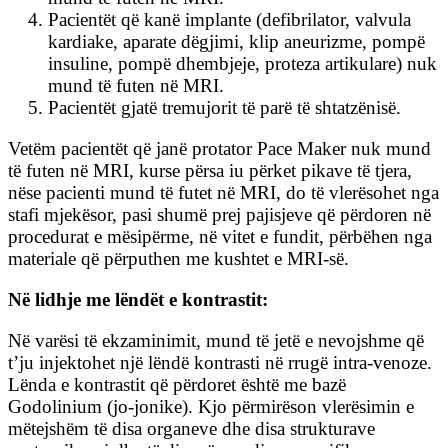
Pacientët që kanë implante (defibrilator, valvula
kardiake, aparate dëgjimi, klip aneurizme, pompë
insuline, pompë dhembjeje, proteza artikulare) nuk
mund të futen në MRI.
Pacientët gjatë tremujorit të parë të shtatzënisë.
Vetëm pacientët që janë protator Pace Maker nuk mund
të futen në MRI, kurse përsa iu përket pikave të tjera,
nëse pacienti mund të futet në MRI, do të vlerësohet nga
stafi mjekësor, pasi shumë prej pajisjeve që përdoren në
procedurat e mësipërme, në vitet e fundit, përbëhen nga
materiale që përputhen me kushtet e MRI-së.
Në lidhje me lëndët e kontrastit:
Në varësi të ekzaminimit, mund të jetë e nevojshme që
t’ju injektohet një lëndë kontrasti në rrugë intra-venoze.
Lënda e kontrastit që përdoret është me bazë
Godolinium (jo-jonike). Kjo përmirëson vlerësimin e
mëtejshëm të disa organeve dhe disa strukturave