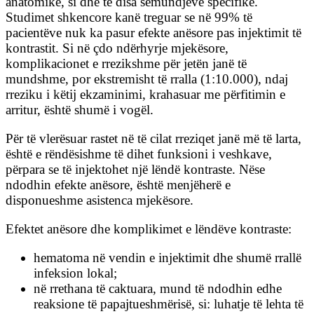
anatomike, si dhe të disa sëmundjeve specifike.
Studimet shkencore kanë treguar se në 99% të
pacientëve nuk ka pasur efekte anësore pas injektimit të
kontrastit. Si në çdo ndërhyrje mjekësore,
komplikacionet e rrezikshme për jetën janë të
mundshme, por ekstremisht të rralla (1:10.000), ndaj
rreziku i këtij ekzaminimi, krahasuar me përfitimin e
arritur, është shumë i vogël.
Për të vlerësuar rastet në të cilat rreziqet janë më të larta,
është e rëndësishme të dihet funksioni i veshkave,
përpara se të injektohet një lëndë kontraste. Nëse
ndodhin efekte anësore, është menjëherë e
disponueshme asistenca mjekësore.
Efektet anësore dhe komplikimet e lëndëve kontraste:
hematoma në vendin e injektimit dhe shumë rrallë
infeksion lokal;
në rrethana të caktuara, mund të ndodhin edhe
reaksione të papajtueshmërisë, si: luhatje të lehta të