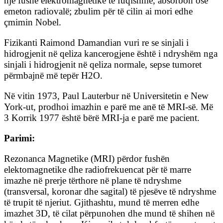
një fushe elektromagnetike të fuqishme, absorbon ose
emeton radiovalë; zbulim për të cilin ai mori edhe
çmimin Nobel.
Fizikanti Raimond Damandian vuri re se sinjali i
hidrogjenit në qeliza kancerogjene është i ndryshëm nga
sinjali i hidrogjenit në qeliza normale, sepse tumoret
përmbajnë më tepër H2O.
Në vitin 1973, Paul Lauterbur në Universitetin e New
York-ut, prodhoi imazhin e parë me anë të MRI-së. Më
3 Korrik 1977 është bërë MRI-ja e parë me pacient.
Parimi:
Rezonanca Magnetike (MRI) përdor fushën
elektomagnetike dhe radiofrekuencat për të marre
imazhe në prerje tërthore në plane të ndryshme
(transversal, koronar dhe sagital) të pjesëve të ndryshme
të trupit të njeriut. Gjithashtu, mund të merren edhe
imazhet 3D, të cilat përpunohen dhe mund të shihen në