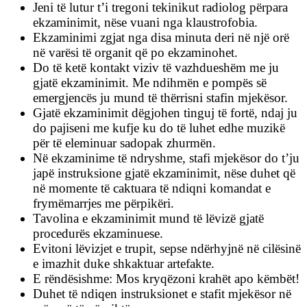
Jeni të lutur t’i tregoni tekinikut radiolog përpara
ekzaminimit, nëse vuani nga klaustrofobia.
Ekzaminimi zgjat nga disa minuta deri në një orë
në varësi të organit që po ekzaminohet.
Do të ketë kontakt viziv të vazhdueshëm me ju
gjatë ekzaminimit. Me ndihmën e pompës së
emergjencës ju mund të thërrisni stafin mjekësor.
Gjatë ekzaminimit dëgjohen tinguj të fortë, ndaj ju
do pajiseni me kufje ku do të luhet edhe muzikë
për të eleminuar sadopak zhurmën.
Në ekzaminime të ndryshme, stafi mjekësor do t’ju
japë instruksione gjatë ekzaminimit, nëse duhet që
në momente të caktuara të ndiqni komandat e
frymëmarrjes me përpikëri.
Tavolina e ekzaminimit mund të lëvizë gjatë
procedurës ekzaminuese.
Evitoni lëvizjet e trupit, sepse ndërhyjnë në cilësinë
e imazhit duke shkaktuar artefakte.
E rëndësishme: Mos kryqëzoni krahët apo këmbët!
Duhet të ndiqen instruksionet e stafit mjekësor në