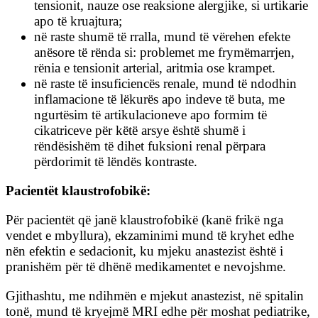
tensionit, nauze ose reaksione alergjike, si urtikarie
apo të kruajtura;
në raste shumë të rralla, mund të vërehen efekte
anësore të rënda si: problemet me frymëmarrjen,
rënia e tensionit arterial, aritmia ose krampet.
në raste të insuficiencës renale, mund të ndodhin
inflamacione të lëkurës apo indeve të buta, me
ngurtësim të artikulacioneve apo formim të
cikatriceve për këtë arsye është shumë i
rëndësishëm të dihet fuksioni renal përpara
përdorimit të lëndës kontraste.
Pacientët klaustrofobikë:
Për pacientët që janë klaustrofobikë (kanë frikë nga
vendet e mbyllura), ekzaminimi mund të kryhet edhe
nën efektin e sedacionit, ku mjeku anastezist është i
pranishëm për të dhënë medikamentet e nevojshme.
Gjithashtu, me ndihmën e mjekut anastezist, në spitalin
tonë, mund të kryejmë MRI edhe për moshat pediatrike,