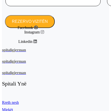
Facebook
Instagram
Linkedin
spitaligjerman
spitaligjerman
spitaligjerman
Spitali Ynë
Rreth nesh
Mjekët