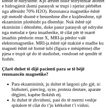
kënde të ndryshme. Kjo arrihet duke shfrytëzuar atomet
e hidrogjenit (kemi parasysh se trupi i njeriut përbëhet
nga afërsisht 70% H2O). Rezonanca magnetike është
një metodë shumë e besueshme dhe e kujdesshme, një
ekzaminim plotësisht pa dhembje. Nuk është një
ekzminim i dëmshëm, duke pasur parasysh që ndryshe
nga metodat e tjera imazherike, të cilat për të marrë
imazhin përdorin rreze X, MRI-ja përdor valë
elektromagnetike. MRI-ja është një makinë e madhe ku
magneti është në formë tubi (figura e mësipërme) dhe
pjesa e trupit që do të studiohet, vendoset në qendër të
fushës.
Çfarë duhet të dijë pacienti para se të bëjë
rezonancën magnetike?
Para ekzaminimit, ju duhet të largoni çdo gjë, si:
bizhuteri, piercing, syze, proteza dentare, aparate
dëgjimi, kapëse flokësh etj.
Ju duhet të zhvisheni, pasi do të merrni veshje
spitalore të cilat do t’ju kërkohet t’i vishni.