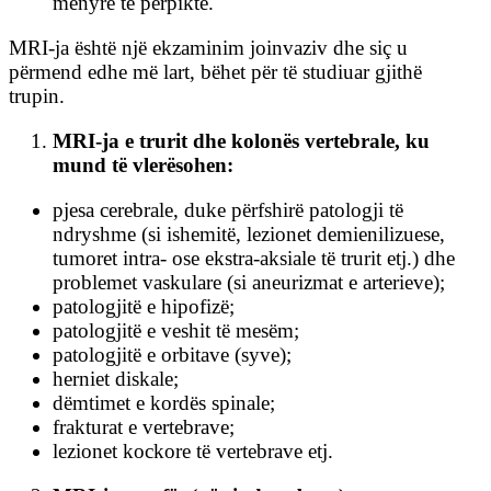
mënyrë të përpiktë.
MRI-ja është një ekzaminim joinvaziv dhe siç u
përmend edhe më lart, bëhet për të studiuar gjithë
trupin.
MRI-ja e trurit dhe kolonës vertebrale, ku
mund të vlerësohen:
pjesa cerebrale, duke përfshirë patologji të
ndryshme (si ishemitë, lezionet demienilizuese,
tumoret intra- ose ekstra-aksiale të trurit etj.) dhe
problemet vaskulare (si aneurizmat e arterieve);
patologjitë e hipofizë;
patologjitë e veshit të mesëm;
patologjitë e orbitave (syve);
herniet diskale;
dëmtimet e kordës spinale;
frakturat e vertebrave;
lezionet kockore të vertebrave etj.