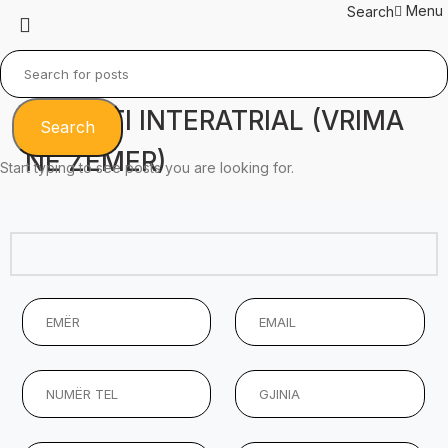
Menu
Search
DEFEKTI INTERATRIAL (VRIMA
Search
NE ZEMER)
Start typing to see posts you are looking for.