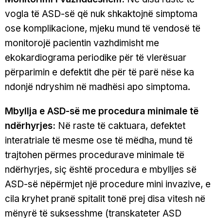
vogla të ASD-së që nuk shkaktojnë simptoma
ose komplikacione, mjeku mund të vendosë të
monitorojë pacientin vazhdimisht me
ekokardiograma periodike për të vlerësuar
përparimin e defektit dhe për të parë nëse ka
ndonjë ndryshim në madhësi apo simptoma.
Mbyllja e ASD-së me procedura minimale të
ndërhyrjes:
Në raste të caktuara, defektet
interatriale të mesme ose të mëdha, mund të
trajtohen përmes procedurave minimale të
ndërhyrjes, siç është procedura e mbylljes së
ASD-së nëpërmjet një procedure mini invazive, e
cila kryhet pranë spitalit tonë prej disa vitesh në
mënyrë të suksesshme (transkateter ASD