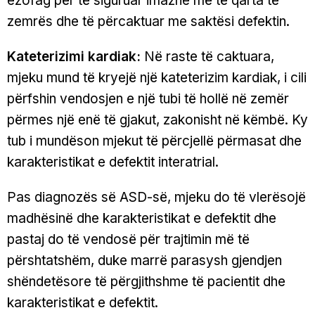
ezofag për të siguruar imazhe më të qarta të
zemrës dhe të përcaktuar me saktësi defektin.
Kateterizimi kardiak:
Në raste të caktuara,
mjeku mund të kryejë një kateterizim kardiak, i cili
përfshin vendosjen e një tubi të hollë në zemër
përmes një enë të gjakut, zakonisht në këmbë. Ky
tub i mundëson mjekut të përcjellë përmasat dhe
karakteristikat e defektit interatrial.
Pas diagnozës së ASD-së, mjeku do të vlerësojë
madhësinë dhe karakteristikat e defektit dhe
pastaj do të vendosë për trajtimin më të
përshtatshëm, duke marrë parasysh gjendjen
shëndetësore të përgjithshme të pacientit dhe
karakteristikat e defektit.