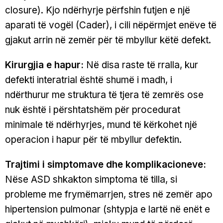
closure). Kjo ndërhyrje përfshin futjen e një
aparati të vogël (Cader), i cili nëpërmjet enëve të
gjakut arrin në zemër për të mbyllur këtë defekt.
Kirurgjia e hapur:
Në disa raste të rralla, kur
defekti interatrial është shumë i madh, i
ndërthurur me struktura të tjera të zemrës ose
nuk është i përshtatshëm për procedurat
minimale të ndërhyrjes, mund të kërkohet një
operacion i hapur për të mbyllur defektin.
Trajtimi i simptomave dhe komplikacioneve:
Nëse ASD shkakton simptoma të tilla, si
probleme me frymëmarrjen, stres në zemër apo
hipertension pulmonar (shtypja e lartë në enët e