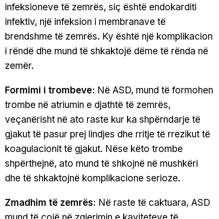
infeksioneve të zemrës, siç është endokarditi
infektiv, një infeksion i membranave të
brendshme të zemrës. Ky është një komplikacion
i rëndë dhe mund të shkaktojë dëme të rënda në
zemër.
Formimi i trombeve:
Në ASD, mund të formohen
trombe në atriumin e djathtë të zemrës,
veçanërisht në ato raste kur ka shpërndarje të
gjakut të pasur prej lindjes dhe rritje të rrezikut të
koagulacionit të gjakut. Nëse këto trombe
shpërthejnë, ato mund të shkojnë në mushkëri
dhe të shkaktojnë komplikacione serioze.
Zmadhim të zemrës:
Në raste të caktuara, ASD
mund të çojë në zgjerimin e kaviteteve të