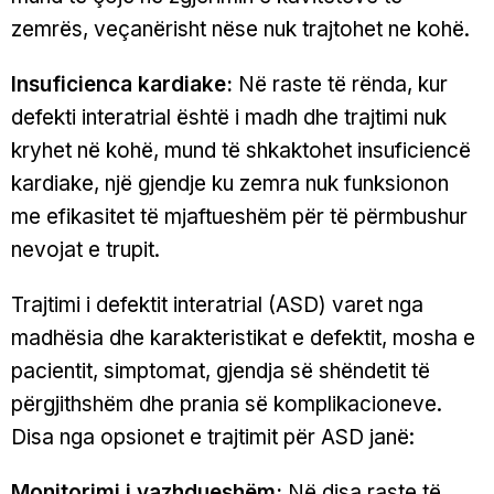
zemrës, veçanërisht nëse nuk trajtohet ne kohë.
Insuficienca kardiake:
Në raste të rënda, kur
defekti interatrial është i madh dhe trajtimi nuk
kryhet në kohë, mund të shkaktohet insuficiencë
kardiake, një gjendje ku zemra nuk funksionon
me efikasitet të mjaftueshëm për të përmbushur
nevojat e trupit.
Trajtimi i defektit interatrial (ASD) varet nga
madhësia dhe karakteristikat e defektit, mosha e
pacientit, simptomat, gjendja së shëndetit të
përgjithshëm dhe prania së komplikacioneve.
Disa nga opsionet e trajtimit për ASD janë:
Monitorimi i vazhdueshëm:
Në disa raste të