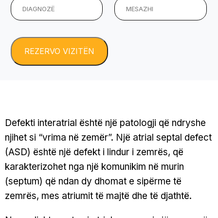
Defekti interatrial është një patologji që ndryshe
njihet si “vrima në zemër”. Një atrial septal defect
(ASD) është një defekt i lindur i zemrës, që
karakterizohet nga një komunikim në murin
(septum) që ndan dy dhomat e sipërme të
zemrës, mes atriumit të majtë dhe të djathtë.