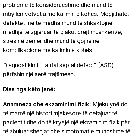
probleme të konsiderueshme dhe mund të
mbyllen vetvetiu me kalimin e kohës. Megjithatë,
defektet më të mëdha mund të shkaktojnë
rrjedhje të zgjeruar të gjakut drejt mushkërive,
stres në zemër dhe mund të çojnë në
komplikacione me kalimin e kohës.
Diagnostikimi i "atrial septal defect" (ASD)
përfshin një sërë trajtimesh.
Disa nga këto janë:
Anamneza dhe ekzaminimi fizik:
Mjeku ynë do
të marrë një histori mjekësore të detajuar të
pacientit dhe do të kryejë një ekzaminim fizik për
të zbuluar shenjat dhe simptomat e mundshme të