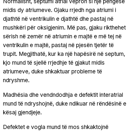
Normalisht, septumi atrial vepron si një pengesë
midis dy atriumeve. Gjaku rrjedh nga atriumi i
djathtë në ventrikulin e djathtë dhe pastaj në
mushkëri për oksigjenim. Më pas, gjaku rikthehet
sërish në zemër në atriumin e majtë e më tej në
ventrikulin e majtë, pastaj në pjesën tjetër të
trupit. Megjithatë, kur ka një hapësirë në septum,
kjo mund të sjellë rrjedhje të gjakut midis
atriumeve, duke shkaktuar probleme të
ndryshme.
Madhësia dhe vendndodhja e defektit interatrial
mund të ndryshojnë, duke ndikuar në rëndësinë e
kësaj gjendjeje.
Defektet e vogla mund të mos shkaktojnë