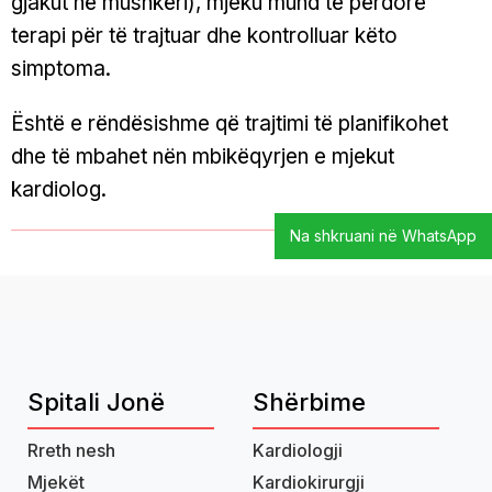
gjakut në mushkëri), mjeku mund të përdorë
terapi për të trajtuar dhe kontrolluar këto
simptoma.
Është e rëndësishme që trajtimi të planifikohet
dhe të mbahet nën mbikëqyrjen e mjekut
kardiolog.
Na shkruani në WhatsApp
Spitali Jonë
Shërbime
Rreth nesh
Kardiologji
Mjekët
Kardiokirurgji